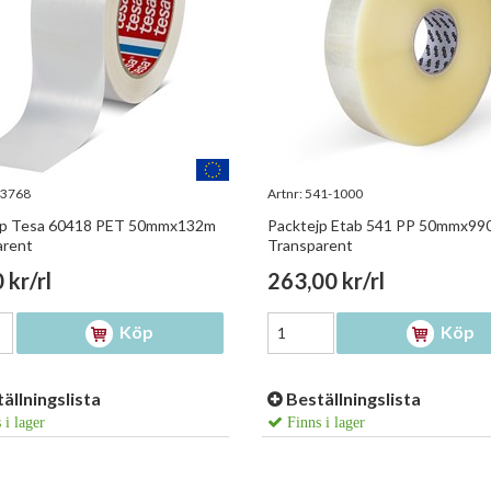
3768
Artnr:
541-1000
jp Tesa 60418 PET 50mmx132m
Packtejp Etab 541 PP 50mmx99
arent
Transparent
 kr/rl
263,00 kr/rl
Köp
Köp
ällningslista
Beställningslista
 i lager
Finns i lager