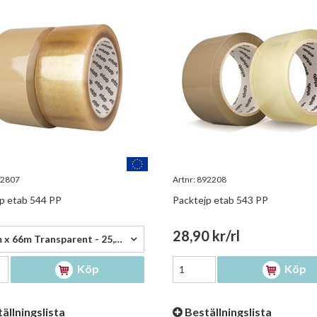
2807
Artnr:
892208
p etab 544 PP
Packtejp etab 543 PP
 kr/rl
28,90 kr/rl
38mm x 66m Transparent - 25,90 kr/rl
Köp
Köp
ällningslista
Beställningslista