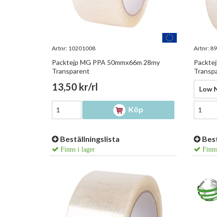
Artnr:
10201008
Artnr:
89
Packtejp MG PPA 50mmx66m 28my
Packte
Transparent
Transp
13,50 kr/rl
15,85
Low N
Köp
Beställningslista
Best
Finns i lager
Finns