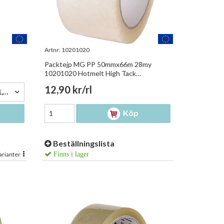
Artnr:
10201020
Packtejp MG PP 50mmx66m 28my
10201020 Hotmelt High Tack
Transparent
12,90 kr/rl
38mm x 66m Transparent - 21,00 kr/rl
Köp
Beställningslista
arianter
Finns i lager