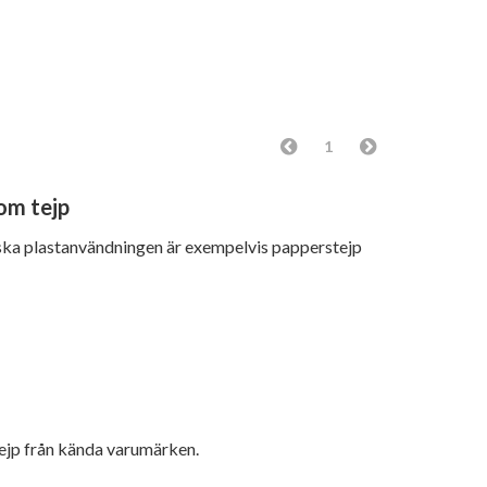
1
om tejp
ska plastanvändningen är exempelvis papperstejp
tejp från kända varumärken.