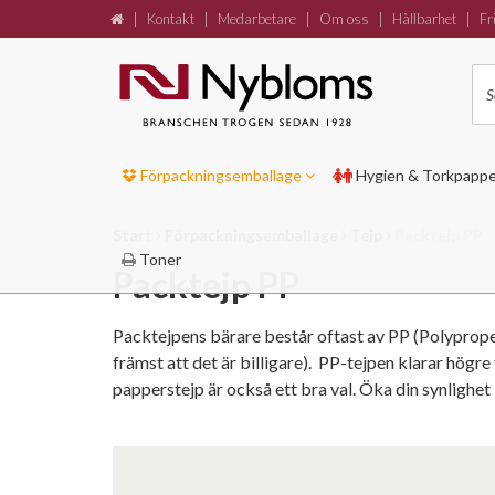
|
Kontakt
|
Medarbetare
|
Om oss
|
Hållbarhet
|
Fri
Förpackningsemballage
Hygien & Torkpapp
Start
Förpackningsemballage
Tejp
Packtejp PP
Toner
Packtejp PP
Packtejpens bärare består oftast av PP (Polyprope
främst att det är billigare). PP-tejpen klarar hög
papperstejp är också ett bra val. Öka din synlighet