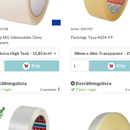
3708
Artnr:
893707
jp MG 50mmx66m 32my
Packtejp Tesa 4024 PP
arent
 kr/rl
21,00 kr/rl
oice High Tack - 15,85 kr/rl
Köp
Köp
ällningslista
Beställningslista
 i lager
2 varianter
Finns i lager
3 v