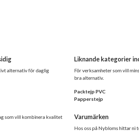
idig
Liknande kategorier in
vt alternativ för daglig
För verksamheter som vill min
bra alternativ.
Packtejp PVC
Papperstejp
Varumärken
ag som vill kombinera kvalitet
Hos oss på Nybloms hittar ni 