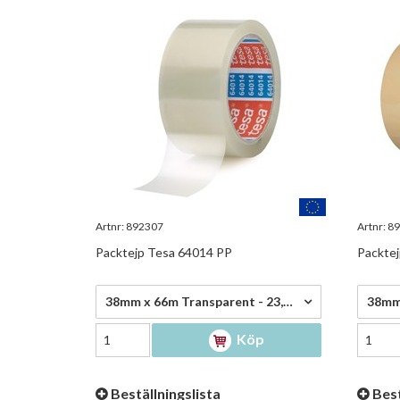
Artnr:
892307
Artnr:
89
Packtejp Tesa 64014 PP
Packtej
23,00 kr/rl
25,90
38mm x 66m Transparent - 23,00 kr/rl
Köp
Beställningslista
Best