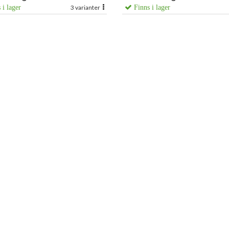
 i lager
3 varianter
Finns i lager