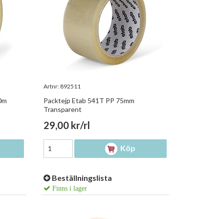
Artnr:
892511
0m
Packtejp Etab 541T PP 75mm
Transparent
29,00 kr/rl
Köp
Beställningslista
Finns i lager