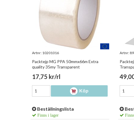
Artnr:
10201016
Artnr:
89
Packtejp MG PPA 50mmx66m Extra
Packte
quality 35my Transparent
Transp
17,75 kr/rl
49,00
Köp
Beställningslista
Best
Finns i lager
Finns