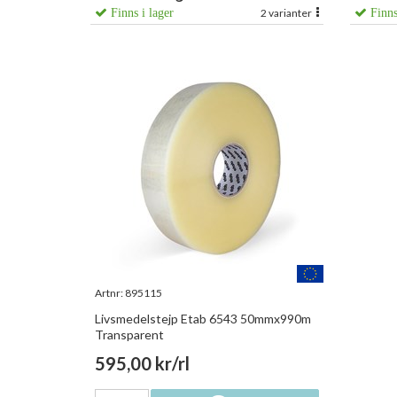
Finns i lager
2 varianter
Finns
Artnr:
895115
Livsmedelstejp Etab 6543 50mmx990m
Transparent
595,00 kr/rl