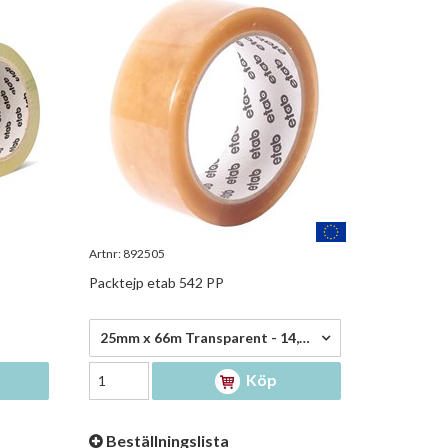
Artnr:
892505
Packtejp etab 542 PP
14,90 kr/rl
25mm x 66m Transparent - 14,90 kr/rl
Köp
Beställningslista