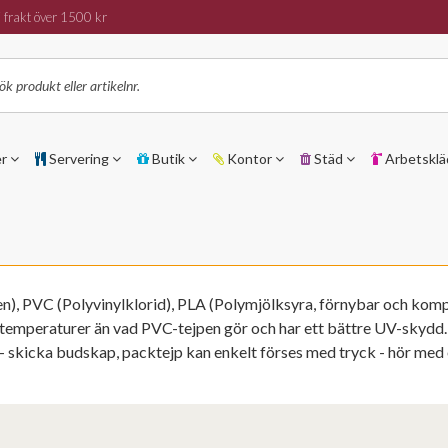
 frakt över 1500 kr
er
Servering
Butik
Kontor
Städ
Arbetsklä
n), PVC (Polyvinylklorid), PLA (Polymjölksyra, förnybar och komp
re temperaturer än vad PVC-tejpen gör och har ett bättre UV-skydd
 - skicka budskap, packtejp kan enkelt förses med tryck - hör med 