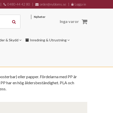
|
0480-44 42 80
|
order@nybloms.se
|
Logga in
Nyheter
Inga varor
der & Skydd
Inredning & Utrustning
osterbar) eller papper. Fördelarna med PP är
. PP har en hög åldersbeständighet. PLA och
oss.