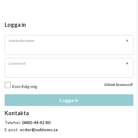
Logga in
Användarnamn
Lösenord
Glömt lösenord?
Kom ihåg mig
Logga in
Kontakta
Telefon:
0480-44 42 80
E-post:
order@nybloms.se