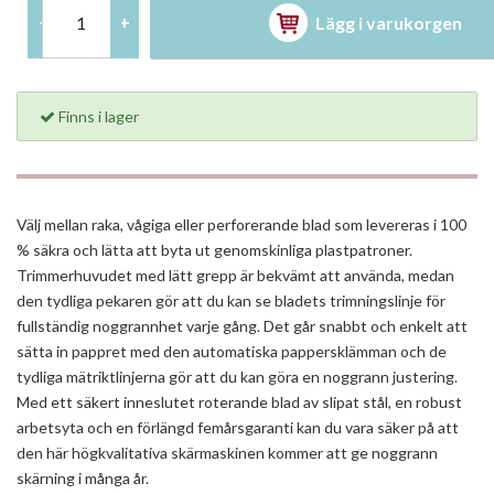
Lägg i varukorgen
-
+
Finns i lager
Välj mellan raka, vågiga eller perforerande blad som levereras i 100
% säkra och lätta att byta ut genomskinliga plastpatroner.
Trimmerhuvudet med lätt grepp är bekvämt att använda, medan
den tydliga pekaren gör att du kan se bladets trimningslinje för
fullständig noggrannhet varje gång. Det går snabbt och enkelt att
sätta in pappret med den automatiska pappersklämman och de
tydliga mätriktlinjerna gör att du kan göra en noggrann justering.
Med ett säkert inneslutet roterande blad av slipat stål, en robust
arbetsyta och en förlängd femårsgaranti kan du vara säker på att
den här högkvalitativa skärmaskinen kommer att ge noggrann
skärning i många år.