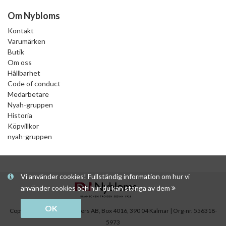
Om Nybloms
Kontakt
Varumärken
Butik
Om oss
Hållbarhet
Code of conduct
Medarbetare
Nyah-gruppen
Historia
Köpvillkor
nyah-gruppen
Vi använder cookies! Fullständig information om hur vi
använder cookies och hur du kan stänga av dem
OK
Copyright © Nybloms Pappers AB, Box 4016, 390 04 Kalmar | Org-nr. 556318-
5973