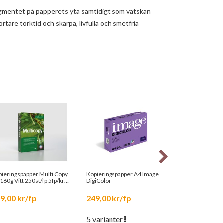
igmentet på papperets yta samtidigt som vätskan
tare torktid och skarpa, livfulla och smetfria
ieringspapper Multi Copy
Kopieringspapper A4 Image
Kopieringspapp
160g Vitt 250st/fp 5fp/krt
DigiColor
A4 80g Vitt Ohål
7160
9,00 kr/fp
249,00 kr/fp
136,00 kr/f
5 varianter