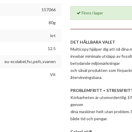
157066
Finns i lager
80g
krt
DET HÅLLBARA VALET
12.5
Multicopy hjälper dig att nå dina
innebär minimala utsläpp av fossil
eu-ecolabel,fsc,pefc,svanen
betydande miljömärkningar
och såväl produkten som förpack
Vit
återvinningsbara.
PROBLEMFRITT = STRESSFRIT
Körbarheten är utomordentlig. E
genom
dina maskiner helt utan problem. 
både tid och pengar.
ColorLok®