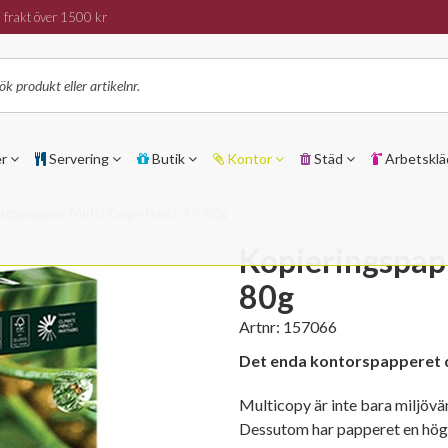
 frakt över 1500 kr
er
Servering
Butik
Kontor
Städ
Arbetsklä
ngspapper Multi Copy Next A4 80g
Kopieringspap
80g
Artnr:
157066
Det enda kontorspapperet 
Multicopy är inte bara miljövänl
Dessutom har papperet en hög vi