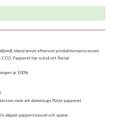
 miljömål, bland annat eftersom produktionsprocessen
t CO2. Papperet har också ett flertal
ningen är 100%
T
ftersom varje ark dammsugs flyter papperet
Du slipper papperstrassel och sparar