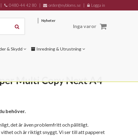
|
0480-44 42 80
|
order@nybloms.se
|
Logga in
Nyheter
Inga varor
der & Skydd
Inredning & Utrustning
per Multi Copy Next A4
du behöver.
igt, det är även problemfritt och pålitligt.
thet och är riktigt snyggt. Vi ser till att papperet