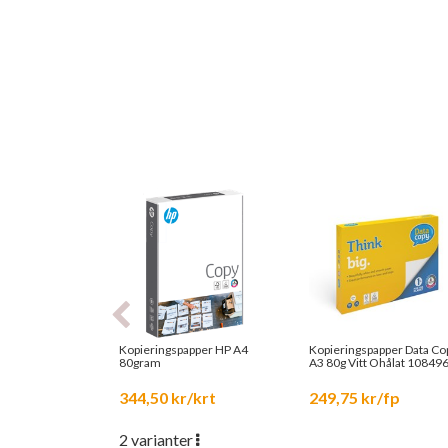
Kopieringspapper HP A4
Kopieringspapper Data Co
80gram
A3 80g Vitt Ohålat 10849
116880 500st/fp
344,50 kr/krt
249,75 kr/fp
2 varianter