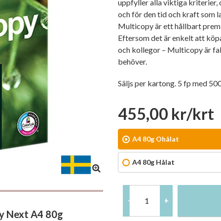
uppfyller alla viktiga kriterier,
och för den tid och kraft som l
Multicopy är ett hållbart pre
Eftersom det är enkelt att köpa
och kollegor – Multicopy är f
behöver.
Säljs per kartong. 5 fp med 500
455,00 kr/krt
A4 80g Ohålat
A4 80g Hålat
-
+
y Next A4 80g