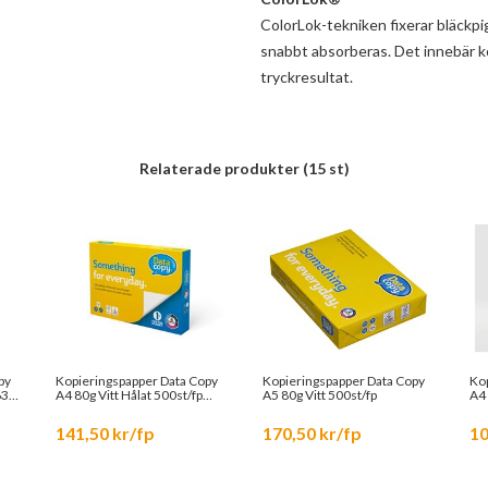
ColorLok-tekniken fixerar bläckp
snabbt absorberas. Det innebär kor
tryckresultat.
Relaterade produkter
(15 st)
py
Kopieringspapper Data Copy
Kopieringspapper Data Copy
Kop
63
A4 80g Vitt Hålat 500st/fp
A5 80g Vitt 500st/fp
A4 
1728510
15
141,50 kr/fp
170,50 kr/fp
10