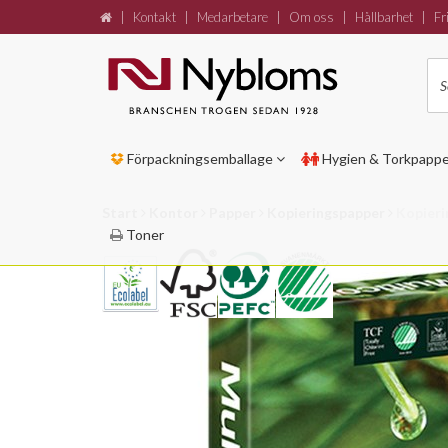
|
Kontakt
|
Medarbetare
|
Om oss
|
Hållbarhet
|
Fri
Förpackningsemballage
Hygien & Torkpapp
Start
Kontor
Papper
Kopieringspapper
Kopieri
Toner