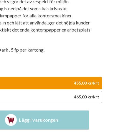
 och vi gör det av respekt för miljön
agts ned på det som ska skrivas ut.
miumpapper för alla kontorsmaskiner.
 in och lätt att använda, ger det nöjda kunder
aktiskt det enda kontorspapper en arbetsplats
 ark . 5 fp per kartong.
455,00 kr/krt
465,00 kr/krt
Lägg i varukorgen