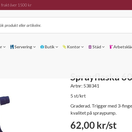
 frakt över 1500 kr
er
Servering
Butik
Kontor
Städ
Arbetsklä
Sprayflaska 6
Artnr:
538341
5 st/krt
Graderad. Trigger med 3-finger
kvalitet på spraypump.
62,00 kr/st