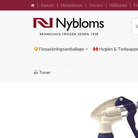
|
Kontakt
|
Medarbetare
|
Om oss
|
Hållbarhet
|
Fri
Förpackningsemballage
Hygien & Torkpapp
Start
Sprayflaska 600ml
Toner