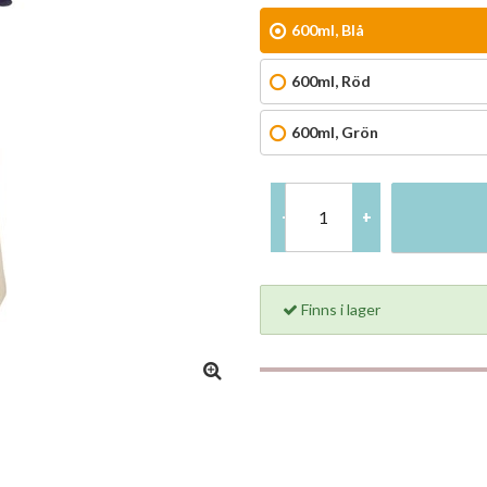
600ml, Blå
600ml, Röd
600ml, Grön
-
+
Finns i lager