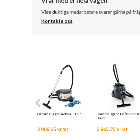
Vi är med er hela vägen
Våra duktiga medarbetare svarar gärna på frågo
Kontakta oss
Dammsugare Activa HT 25
Dammsugare Nilfisk VP3
Basic
2 808,25 kr/st
2 865,75 kr/st