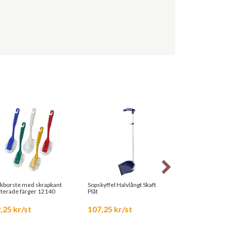
skborste med skrapkant
Sopskyffel Halvlångt Skaft
Sopborste Halvl
rterade färger 12140
Plåt
76cm
,25 kr/st
107,25 kr/st
80,25 kr/st