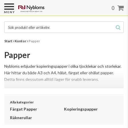
0
MENY
Start
Kontor
Papper
Papper
Nybloms erbjuder kopieringspapper i olika tjocklekar och storlekar.
Här hittar du både A3 och A4, hålat, färgat eller ohålat papper.
Detta finns dessutom alltid i lager för snabb leverans.
Läs mer
Alla kategorier
Färgat Papper
Kopieringspapper
Räknerullar