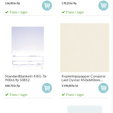
500st/fp
136,00 kr/fp
170,25 kr/fp
Finns i lager
Finns i lager
Standardblankett 4 BG-Ta
Kopieringspapper Conquror
900st/fp 50812
Laid Oyster 450x640mm
100g
430,75 kr/fp
2 190,00 kr/st
Finns i lager
Finns i lager