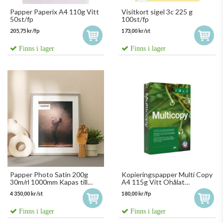
Papper Paperix A4 110g Vitt
Visitkort sigel 3c 225 g
50st/fp
100st/fp
205,75 kr/fp
173,00 kr/st
Finns i lager
Finns i lager
Papper Photo Satin 200g
Kopieringspapper Multi Copy
30m/rl 1000mm Kapas till
A4 115g Vitt Ohålat
1000mm
400st/fp
4 350,00 kr/st
180,00 kr/fp
Finns i lager
Finns i lager