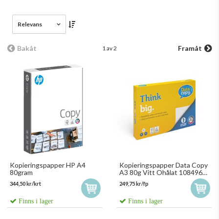
Relevans
Bakåt
Framåt
1 av 2
Kopieringspapper HP A4
Kopieringspapper Data Copy
80gram
A3 80g Vitt Ohålat 1084963
116880 500st/fp
344,50 kr/krt
249,75 kr/fp
Finns i lager
Finns i lager