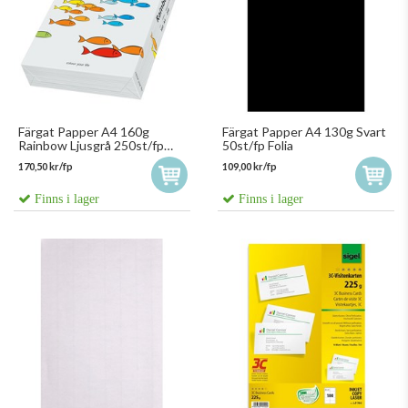
Färgat Papper A4 160g
Färgat Papper A4 130g Svart
Rainbow Ljusgrå 250st/fp
50st/fp Folia
88042791
170,50 kr/fp
109,00 kr/fp
Finns i lager
Finns i lager