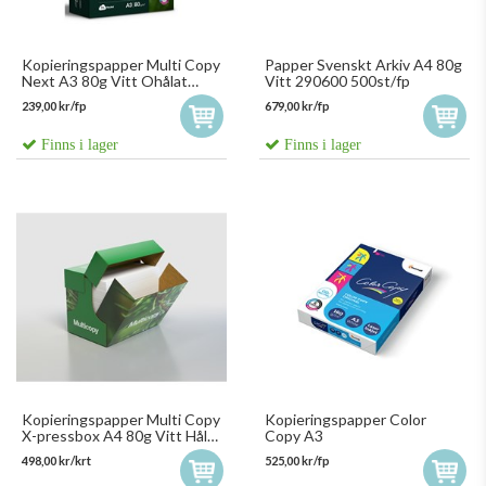
Kopieringspapper Multi Copy
Papper Svenskt Arkiv A4 80g
Next A3 80g Vitt Ohålat
Vitt 290600 500st/fp
500st/fp 158002
239,00 kr/fp
679,00 kr/fp
Finns i lager
Finns i lager
Kopieringspapper Multi Copy
Kopieringspapper Color
X-pressbox A4 80g Vitt Hålat
Copy A3
2500st/krt
498,00 kr/krt
525,00 kr/fp