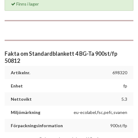
Finns i lager
Fakta om Standardblankett 4 BG-Ta 900st/fp
50812
Artikelnr.
698320
Enhet
fp
Nettovikt
5.3
Miljömärkning
eu-ecolabel,fsc,pefc,svanen
Förpackningsinformation
900st/fp