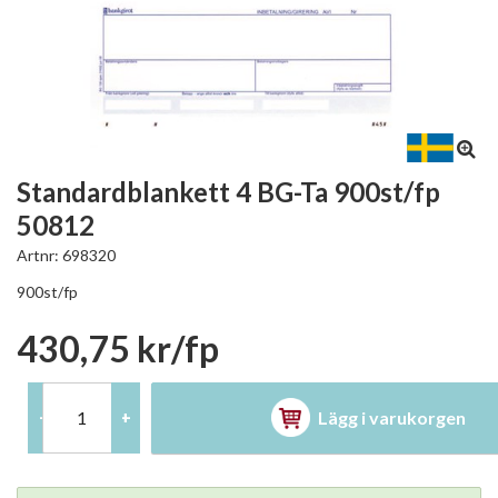
Standardblankett 4 BG-Ta 900st/fp
50812
Artnr:
698320
900st/fp
430,75 kr/fp
Lägg i varukorgen
-
+