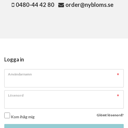
0480-44 42 80
order@nybloms.se
Logga in
Användarnamn
Lösenord
Glömt lösenord?
Kom ihåg mig