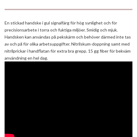
En stickad handske i gul signalfärg för hög synlighet och för
precisionsarbete i torra och fuktiga miljöer. Smidig och mjuk.
Handsken kan användas på pekskärm och behöver därmed inte tas
av och på för olika arbetsuppgifter. Nitrilskum-doppning samt med
nitrilprickar i handflatan för extra bra grepp. 15 gg fiber för bekväm
användning en hel dag.