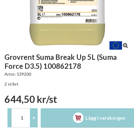
Grovrent Suma Break Up 5L (Suma
Force D3.5) 100862178
Artnr:
539200
2 st/krt
644,50 kr/st
Lägg i varukorgen
-
+