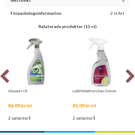
Nettovikt
5
Förpackningsinformation
2 st/krt
Relaterade produkter
(15 st)
Glasputs Cif
Luktförbättrare Dax Ozinex
86,00 kr/st
81,00 kr/st
2 varianter
2 varianter