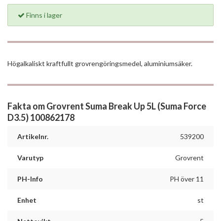
Finns i lager
Högalkaliskt kraftfullt grovrengöringsmedel, aluminiumsäker.
Fakta om Grovrent Suma Break Up 5L (Suma Force
D3.5) 100862178
Artikelnr.
539200
Varutyp
Grovrent
PH-Info
PH över 11
Enhet
st