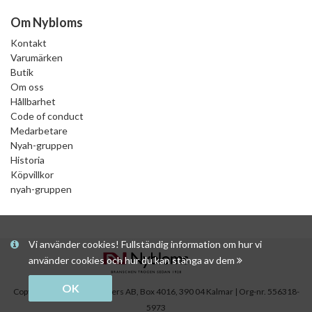
Om Nybloms
Kontakt
Varumärken
Butik
Om oss
Hållbarhet
Code of conduct
Medarbetare
Nyah-gruppen
Historia
Köpvillkor
nyah-gruppen
Vi använder cookies! Fullständig information om hur vi
använder cookies och hur du kan stänga av dem
OK
Copyright © Nybloms Pappers AB, Box 4016, 390 04 Kalmar | Org-nr. 556318-
5973