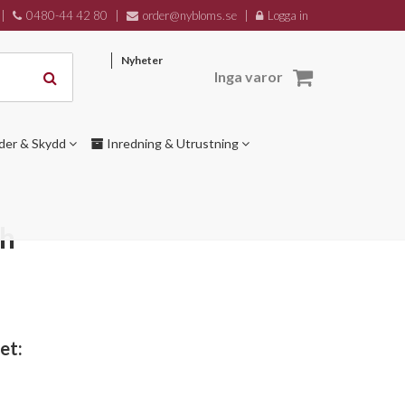
|
0480-44 42 80
|
order@nybloms.se
|
Logga in
Nyheter
Inga varor
der & Skydd
Inredning & Utrustning
ch
et: