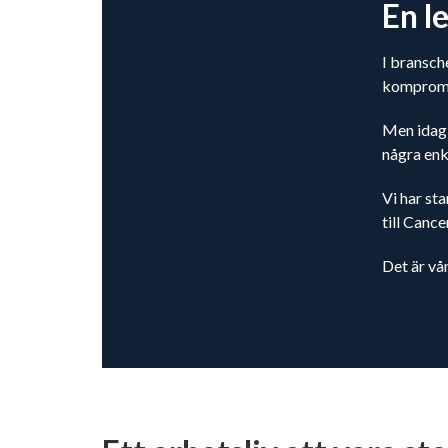
En l
I bransche
kompromis
Men idag 
några enk
Vi har sta
till Canc
Det är vår