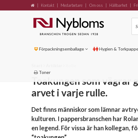
|
Kontakt
|
Medarbetare
|
Om oss
|
Hållbarhet
|
Fri
Förpackningsemballage
Hygien & Torkpapp
Start
Artiklar
Rolle
Toner
Toakungen som vägrar g
arvet i varje rulle.
Det finns människor som lämnar avtryck
kulturen. I pappersbranschen har Roland
en legend. För vissa är han kollegan, f
“toakungen”.