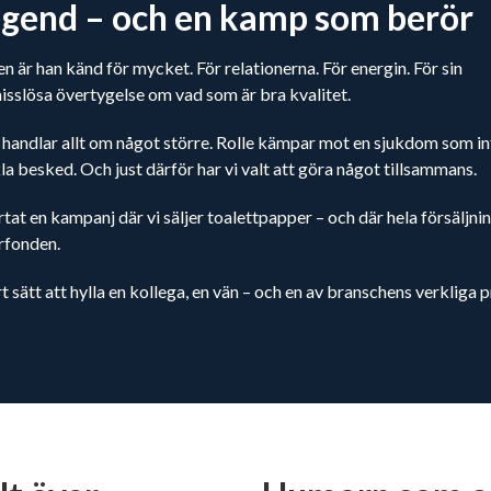
egend – och en kamp som berör
n är han känd för mycket. För relationerna. För energin. För sin
slösa övertygelse om vad som är bra kvalitet.
handlar allt om något större. Rolle kämpar mot en sjukdom som in
la besked. Och just därför har vi valt att göra något tillsammans.
rtat en kampanj där vi säljer toalettpapper – och där hela försäljni
erfonden.
t sätt att hylla en kollega, en vän – och en av branschens verkliga pr