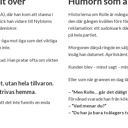
lt över
Humorn som al
), där han kom att stanna i
Historierna om Rolle är många 
ick han vidare till Nybloms
den där gången kvällen före för
änniskor.
reklamation: ett sudokuark där
på hela partiet.
 är öga mot öga som det viktiga
 inte.
Morgonen därpå ringde en säljare
insåg han datumet. Aprilskämt
tad. Han pratar ofta om vikten
Kunden blev – minst sagt – min
Eller som när grannen en dag l
, utan hela tillvaron.
 trivas hemma.
– “Men Rolle… går det dåligt
Förvånad svarade han från kök
tt det inte funnits en enda
– “Vad menar du?”
– “Du har ju bara tvålagers 