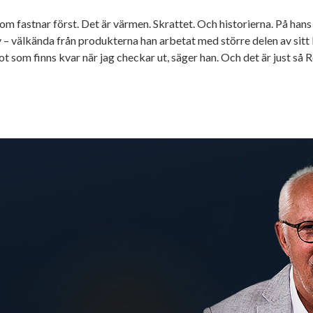
r som fastnar först. Det är värmen. Skrattet. Och historierna. På han
 – välkända från produkterna han arbetat med större delen av sitt l
ågot som finns kvar när jag checkar ut, säger han. Och det är just så R