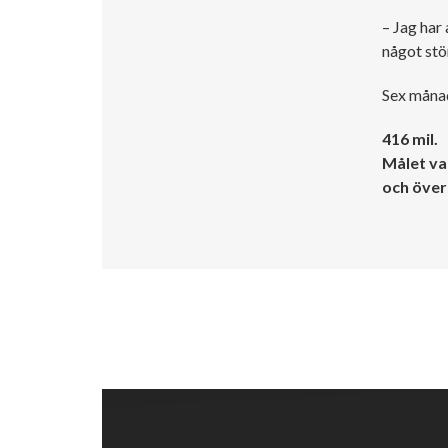
– Jag har
något stör
Sex månad
416 mil.
Målet va
och över