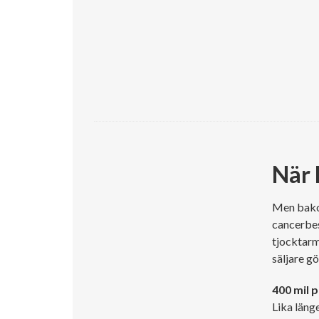
När 
Men bakom
cancerbes
tjocktarm
säljare gö
400 mil 
Lika läng