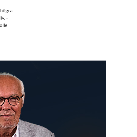
s högra
iv. –
olle