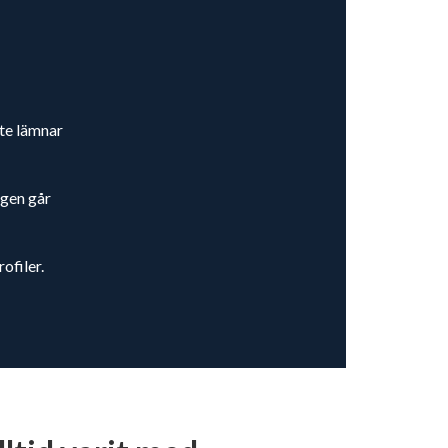
te lämnar
ngen går
ofiler.