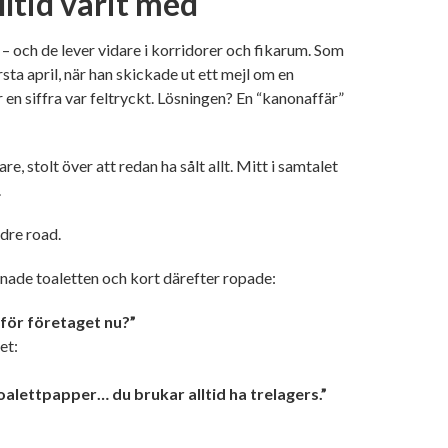
ltid varit med
– och de lever vidare i korridorer och fikarum. Som
sta april, när han skickade ut ett mejl om en
 en siffra var feltryckt. Lösningen? En “kanonaffär”
, stolt över att redan ha sålt allt. Mitt i samtalet
.
dre road.
ånade toaletten och kort därefter ropade:
 för företaget nu?”
et:
toalettpapper… du brukar alltid ha trelagers.”