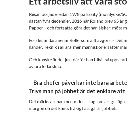
Ett arbetsliv att vara sto
Resan började redan 1978 på Essity (mölnlycke/SCA
nästan fyra decennier. 2016 när Roland blev 65 år g
Papper – och fortsatte göra det han älskar: möta m
För det är där, menar Rolle, som allt avgörs. – Det
händer. Teknik i all ära, men människor ersätter man
Och kanske är det just därför han blivit så uppskat
av bra ledarskap:
– Bra chefer påverkar inte bara arbetet
Trivs man på jobbet är det enklare att
Det märks att han menar det. – Jag kan ärligt säga a
morgon då det känts tråkigt att gå till jobbet.