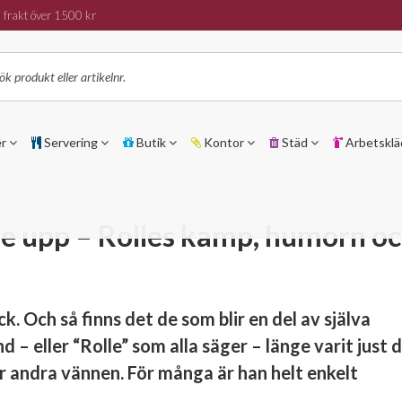
 frakt över 1500 kr
er
Servering
Butik
Kontor
Städ
Arbetsklä
e upp – Rolles kamp, humorn o
. Och så finns det de som blir en del av själva
 – eller “Rolle” som alla säger – länge varit just d
ör andra vännen. För många är han helt enkelt