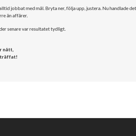
 alltid jobbat med mål. Bryta ner, följa upp, justera. Nu handlade d
re än affärer.
er senare var resultatet tydligt.
r nått,
träffat!