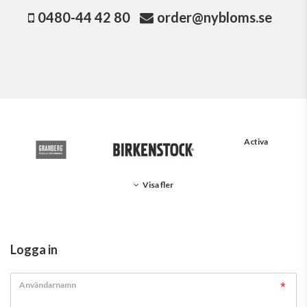
0480-44 42 80
order@nybloms.se
Activa
Visa fler
Logga in
Användarnamn