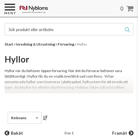
0
MENY
Start
Inredning & Utrustning
Förvaring
Hyllor
Hyllor
Hyllor när du behöver öppen förvaring. När det du förvarar behöver vara
lättåtkomligt. I hyllor får du en snabb överblick vad som finns. Vi har
omonterade hyllor som levereras i platta paket, hyllsystem för att inreda ett
lager, däckhyllor för effektiv däckförvaring. Hyllplan i både stål och träfiber.
Läs mer
Relevans
Bakåt
Framåt
0 av 1