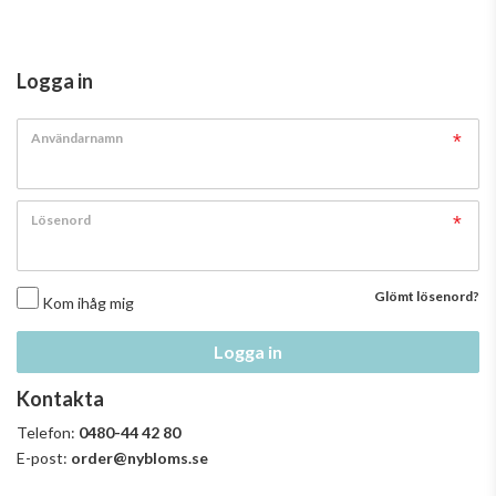
Logga in
Användarnamn
Lösenord
Glömt lösenord?
Kom ihåg mig
Logga in
Kontakta
Telefon:
0480-44 42 80
E-post:
order@nybloms.se