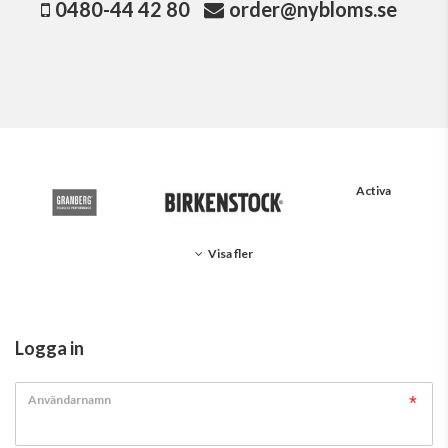
0480-44 42 80
order@nybloms.se
Activa
Visa fler
Logga in
Användarnamn