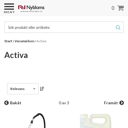
0
MENY
Start
Varumärken
Activa
Activa
Relevans
Bakåt
0 av 3
Framåt