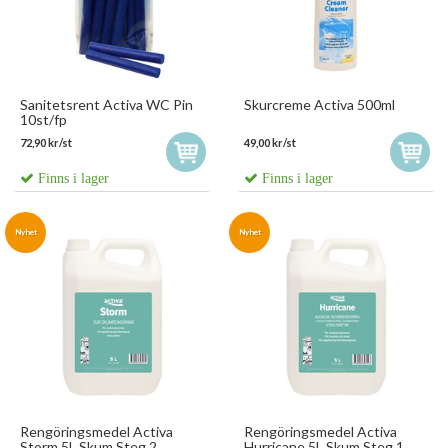
Sanitetsrent Activa WC Pin
Skurcreme Activa 500ml
10st/fp
72,90 kr/st
49,00 kr/st
Finns i lager
Finns i lager
Nyhet
Nyhet
Rengöringsmedel Activa
Rengöringsmedel Activa
Storm 5L Skum Steg 2
Hurricane 5L Skum Steg 1