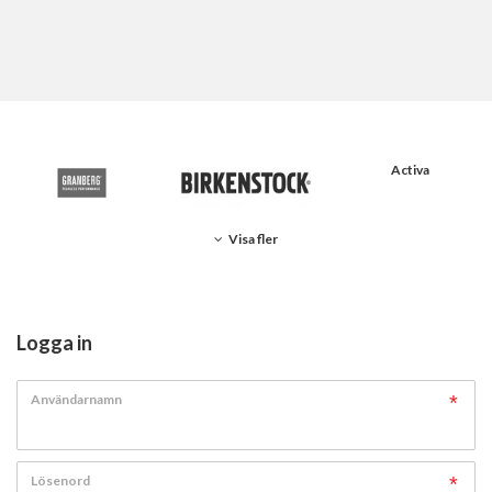
Activa
Visa fler
Logga in
Användarnamn
Lösenord