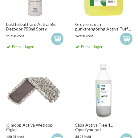
Luktförbättrare Activa Bio
Grovrent och
Dezodor 750ml Spray
punktrengöring Activa Tuff
Pro
117,00 kr/st
269,00 kr/st
Finns i lager
Finns i lager
K-mopp Activa Wetloop
Såpa Activa Free 1L
Öglat
Oparfymerad
120,25 kr/st
35,25 kr/st