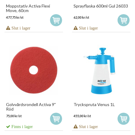
Moppstativ Activa Flexi
Sprayflaska 600ml Gul 26033
Move, 60cm
477,75 kr/st
62,00 kr/st
Slut i lager
Slut i lager
Golvvårdsrondell Activa 9"
Tryckspruta Venus 1L
Röd
75,00 kr/st
455,00 kr/st
Finns i lager
Slut i lager