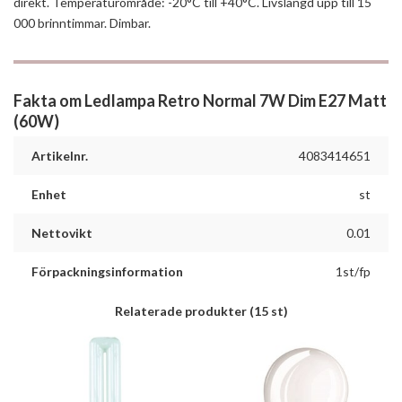
direkt. Temperaturområde: -20°C till +40°C. Livslängd upp till 15
000 brinntimmar. Dimbar.
Fakta om Ledlampa Retro Normal 7W Dim E27 Matt
(60W)
Artikelnr.
4083414651
Enhet
st
Nettovikt
0.01
Förpackningsinformation
1st/fp
Relaterade produkter
(15 st)