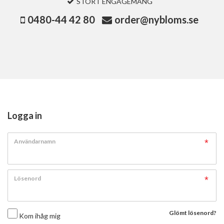
STORT ENGAGEMANG
0480-44 42 80
order@nybloms.se
Logga in
Användarnamn
Lösenord
Glömt lösenord?
Kom ihåg mig