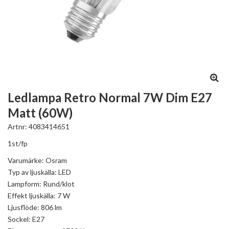
Ledlampa Retro Normal 7W Dim E27
Matt (60W)
Artnr:
4083414651
1st/fp
Varumärke: Osram
Typ av ljuskälla: LED
Lampform: Rund/klot
Effekt ljuskälla: 7 W
Ljusflöde: 806 lm
Sockel: E27