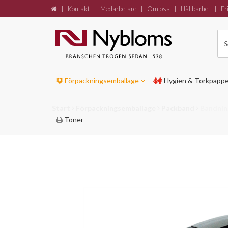
|
Kontakt
|
Medarbetare
|
Om oss
|
Hållbarhet
|
Fri
Förpackningsemballage
Hygien & Torkpapp
Start
Förpackningsemballage
Packband
Bandnin
Toner