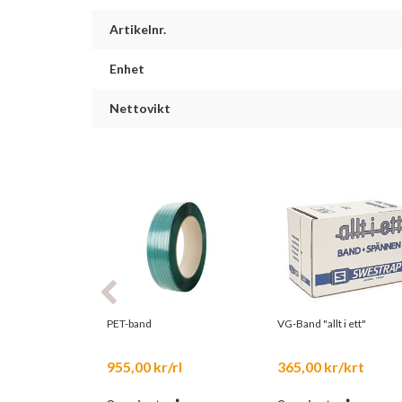
Artikelnr.
Enhet
Nettovikt
PET-band
VG-Band "allt i ett"
955,00 kr/rl
365,00 kr/krt