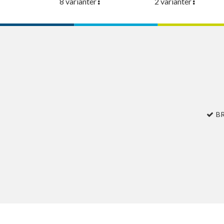
8 varianter
2 varianter
B