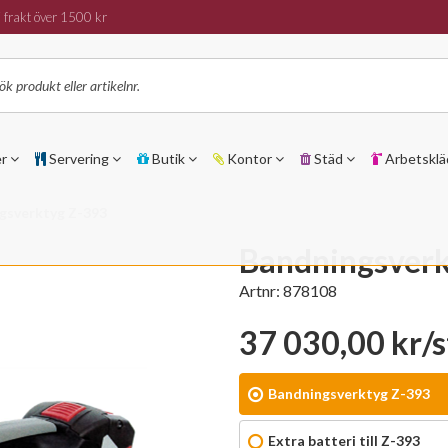
 frakt över 1500 kr
er
Servering
Butik
Kontor
Städ
Arbetsklä
gsverktyg Z-393
Bandningsver
Artnr:
878108
37 030,00 kr/s
Bandningsverktyg Z-393
Extra batteri till Z-393