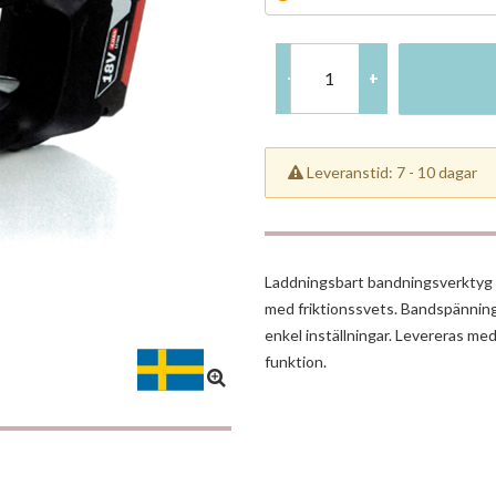
-
+
Leveranstid: 7 - 10 dagar
Laddningsbart bandningsverktyg f
med friktionssvets. Bandspänninge
enkel inställningar. Levereras me
funktion.