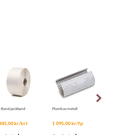
-Band packband
Plomb av metall
Stålband bredsp
345,00 kr/krt
1 095,00 kr/fp
36,00 kr/kg