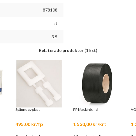
878108
st
3.5
Relaterade produkter
(15 st)
Spänne av plast
PP Maskinband
VG
495,00 kr/fp
1 530,00 kr/krt
1 