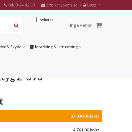
|
0480-44 42 80
|
order@nybloms.se
|
Logga in
Nyheter
Inga varor
der & Skydd
Inredning & Utrustning
ktyg Z-393
t
37 030,00 kr/st
4 761,00 kr/st