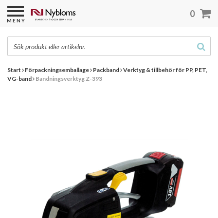
0
MENY
Start
Förpackningsemballage
Packband
Verktyg & tillbehör för PP, PET,
VG-band
Bandningsverktyg Z-393