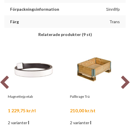
Förpackningsinformation
1inn8fp
Färg
Trans
Relaterade produkter
(9 st)
Magnettejp etab
Pallkrage Trä
1 229,75 kr/rl
210,00 kr/st
2 varianter
2 varianter