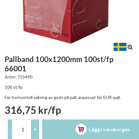
Pallband 100x1200mm 100st/fp
66001
Artnr:
715490
100 st/fp
För horisontell säkring av gods på pall, anpassat för EUR-pall.
316,75 kr/fp
Lägg i varukorgen
-
+