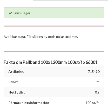
Finns i lager
Av töjbar plast. För säkring av gods på lastpall mm.
Fakta om Pallband 100x1200mm 100st/fp 66001
Artikelnr.
715490
Enhet
fp
Nettovikt
0.9
Förpackningsinformation
100 st/fp