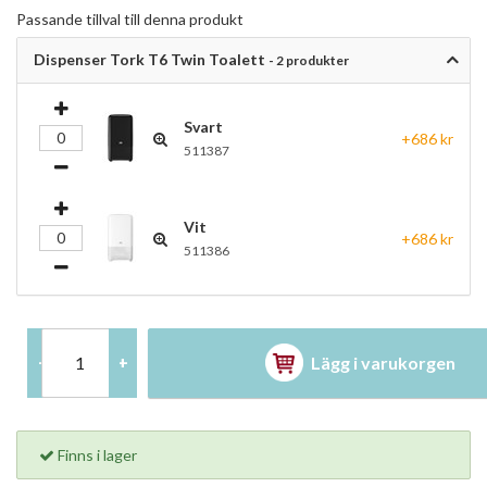
Passande tillval till denna produkt
Dispenser Tork T6 Twin Toalett
- 2 produkter
Svart
+686 kr
511387
Vit
+686 kr
511386
Lägg i varukorgen
-
+
Finns i lager