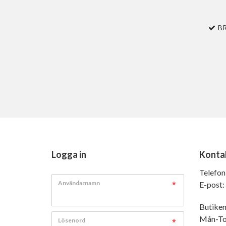
B
Logga in
Konta
Telefon
Användarnamn
E-post:
Butiken
Mån-Tor
Lösenord