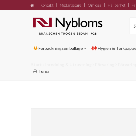
|
Kontakt
|
Medarbetare
|
Om oss
|
Hållbarhet
|
Fri
Förpackningsemballage
Hygien & Torkpapp
Start
Inredning & Utrustning
Förvaring
Förvarin
Toner