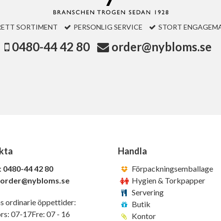
RETT SORTIMENT
PERSONLIG SERVICE
STORT ENGAGEM
0480-44 42 80
order@nybloms.se
kta
Handla
:
0480-44 42 80
Förpackningsemballage
order@nybloms.se
Hygien & Torkpapper
Servering
s ordinarie öppettider:
Butik
s: 07-17Fre: 07 - 16
Kontor