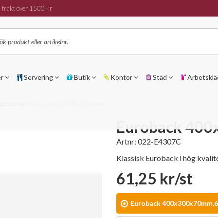
 frakt över 1500 kr
er
Servering
Butik
Kontor
Städ
Arbetsklä
gsbackar
Euroback 400x300mm
Euroback 40
Artnr:
022-E4307C
Klassisk Euroback i hög kvalité
61,25 kr/st
Euroback 400x300x70mm,6l