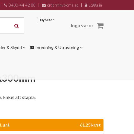
|
0480-44 42 80
|
order@nybloms.se
|
Logga in
Nyheter
Inga varor
der & Skydd
Inredning & Utrustning
0x300mm
. Enkel att stapla.
, grå
61,25 kr/st