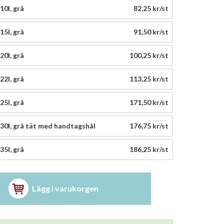
0l, grå
82,25 kr/st
5l, grå
91,50 kr/st
0l, grå
100,25 kr/st
2l, grå
113,25 kr/st
5l, grå
171,50 kr/st
0l, grå tät med handtagshål
176,75 kr/st
5l, grå
186,25 kr/st
Lägg i varukorgen