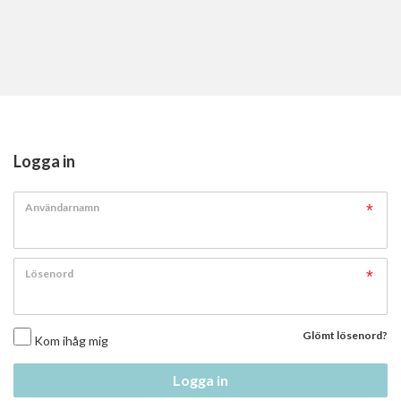
Logga in
Användarnamn
Lösenord
Glömt lösenord?
Kom ihåg mig
Logga in