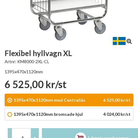
Flexibel hyllvagn XL
Artnr:
KM8000-2XL-CL
1395x470x1120mm
6 525,00 kr/st
1395x470x1120mm med Centrallås
6 525,00 kr/st
1395x470x1120mm bromsade hjul
4 024,00 kr/st
Lägg i varukorgen
-
+