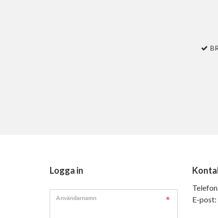
B
Logga in
Konta
Telefon
Användarnamn
E-post: