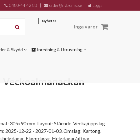
|
0480-44 42 80
|
order@nybloms.se
|
Logga in
Nyheter
Inga varor
der & Skydd
Inredning & Utrustning
6 Veckoalmanackan
rmat: 305x90 mm. Layout: Stående. Vecka/uppslag.
um: 2025-12-22 - 2027-01-03. Omslag: Kartong.
ga helgdagar, Flaggdagar, Helgdagar/aftnar,