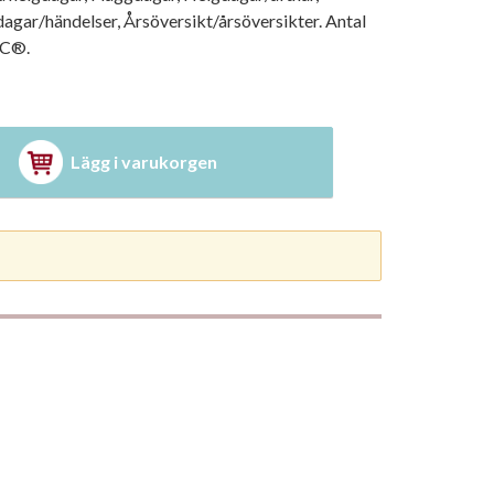
gar/händelser, Årsöversikt/årsöversikter. Antal
SC®.
Lägg i varukorgen