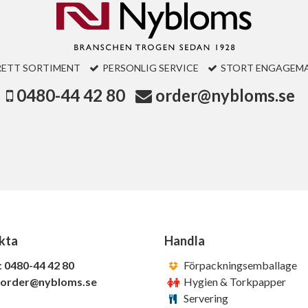
RETT SORTIMENT
PERSONLIG SERVICE
STORT ENGAGEM
0480-44 42 80
order@nybloms.se
kta
Handla
:
0480-44 42 80
Förpackningsemballage
order@nybloms.se
Hygien & Torkpapper
Servering