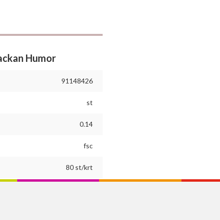
ackan Humor
91148426
st
0.14
fsc
80 st/krt