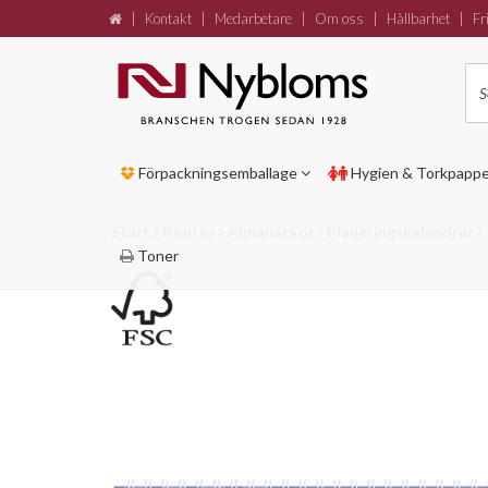
|
Kontakt
|
Medarbetare
|
Om oss
|
Hållbarhet
|
Fri
Förpackningsemballage
Hygien & Torkpapp
Start
Kontor
Almanackor
Planeringskalendrar
Toner