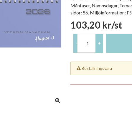
Månfaser, Namnsdagar, Temada
sidor: 56. Miljöinformation: F
103,20 kr/st
-
+
Beställningsvara