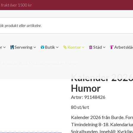
 frakt över 1500 kr
er
Servering
Butik
Kontor
Städ
Arbetsklä
Kalender 2026 Veckoalmanackan Humor
Kalender 202
Humor
Artnr:
91148426
80 st/krt
Kalender 2026 från Burde. Fo
Timindelning 8-18. Kalendari
Spiralbunden. Innehåll: Kyrkli