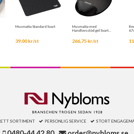
Musmatta Standard Svart
Musmatta med
Re
Handlovsstöd gel Svart
67
67106
39,00 kr/st
266,75 kr/st
11
RETT SORTIMENT
PERSONLIG SERVICE
STORT ENGAGEM
0480-44 42 80
order@nybloms.se