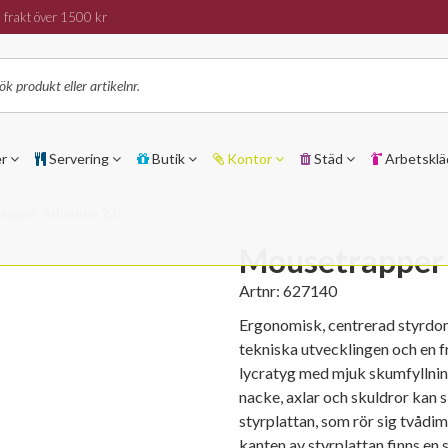
 frakt över 1500 kr
er
Servering
Butik
Kontor
Städ
Arbetsklä
apper Advance 2.0
Mousetrapper
Artnr:
627140
Ergonomisk, centrerad styrdo
tekniska utvecklingen och en f
lycratyg med mjuk skumfyllnin
nacke, axlar och skuldror kan 
styrplattan, som rör sig tvådim
kanten av styrplattan finns en