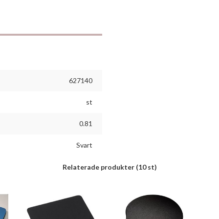
627140
st
0.81
Svart
Relaterade produkter
(10 st)