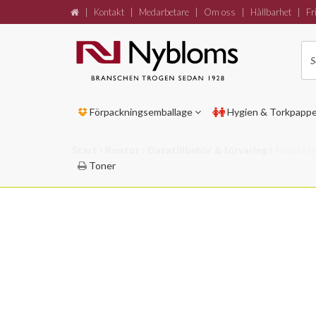
|
Kontakt
|
Medarbetare
|
Om oss
|
Hållbarhet
|
Fri
Förpackningsemballage
Hygien & Torkpapp
Start
Kontor
Datatillbehör & förvaring
Mousetr
Toner