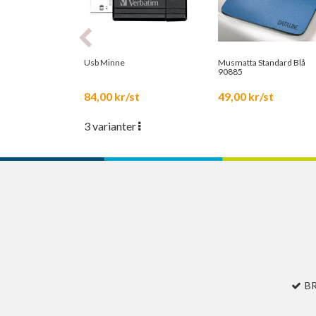
Usb Minne
Musmatta Standard Blå
90885
84,00 kr/st
49,00 kr/st
3 varianter
B