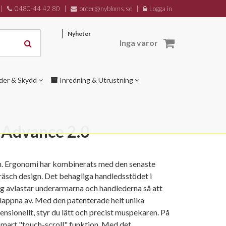
|
0480-44 42 80
|
order@nybloms.se
|
Logga in
Nyheter
Inga varor
der & Skydd
Inredning & Utrustning
 Advance 2.0
n. Ergonomi har kombinerats med den senaste
räsch design. Det behagliga handledsstödet i
g avlastar underarmarna och handlederna så att
slappna av. Med den patenterade helt unika
ensionellt, styr du lätt och precist muspekaren. På
 smart "touch-scroll" funktion. Med det