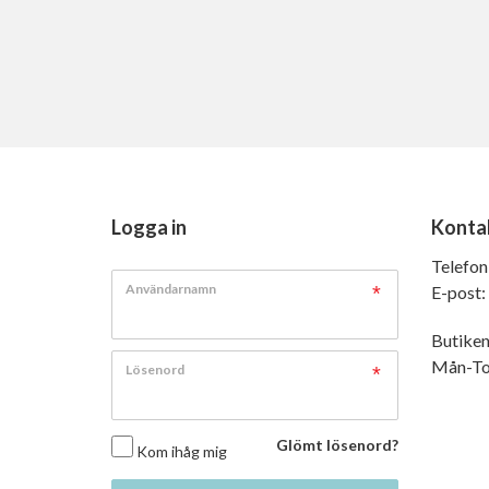
Logga in
Konta
Telefon
Användarnamn
E-post:
Butiken
Mån-Tor
Lösenord
Glömt lösenord?
Kom ihåg mig