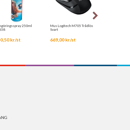
ngöringsspray 250ml
Mus Logitech M705 Trådlös
Handlovsstöd ge
658
Svart
67109
0,50 kr/st
669,00 kr/st
505,75 kr/s
ANG