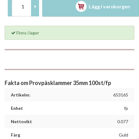
Lägg i varukorgen
-
+
Finns i lager
Fakta om Provpåsklammer 35mm 100st/fp
Artikelnr.
653165
Enhet
fp
Nettovikt
0.077
Färg
Guld