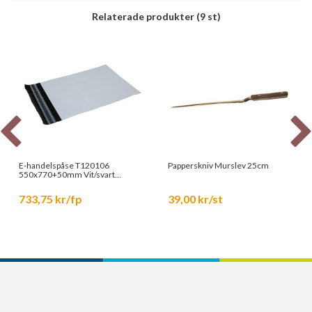
Relaterade produkter
(9 st)
E-handelspåse T120106
Papperskniv Murslev 25cm
550x770+50mm Vit/svart
tejpförslutning 100st/fp
733,75 kr/fp
39,00 kr/st