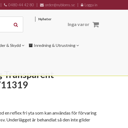
|
0480-44 42 80
|
order@nybloms.se
|
Logga in
Nyheter
Inga varor
der & Skydd
Inredning & Utrustning
g Transparent
711319
 en reflex fri yta som kan användas för förvaring
osv. Underlägget är behandlat så den inte glider