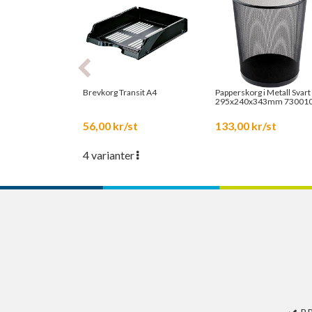
Brevkorg Transit A4
Papperskorg i Metall Svart
295x240x343mm 73001
56,00 kr/st
133,00 kr/st
4 varianter