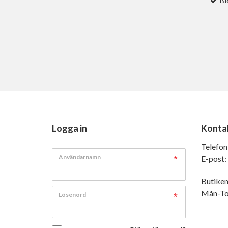
B
Logga in
Konta
Telefon
Användarnamn
E-post:
Butiken
Mån-Tor
Lösenord