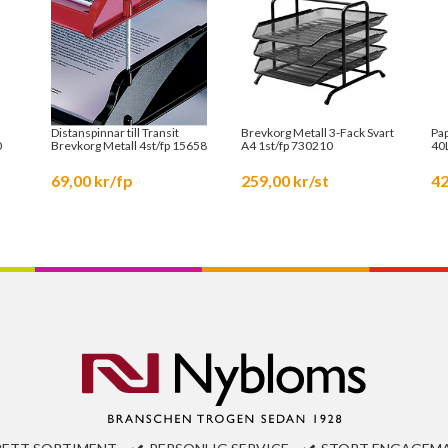
Distanspinnar till Transit
Brevkorg Metall 3-Fack Svart
Pa
0
Brevkorg Metall 4st/fp 15658
A4 1st/fp 730210
40L
69,00 kr/fp
259,00 kr/st
42