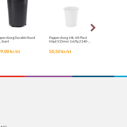
pperskorg Durabin Rund
Papperskorg 14L Vit Plast
Tidningsställ A
 Svart
Höjd 315mm 1st/fp 2140-
83000
0100
9,00 kr/st
50,50 kr/st
624,00 kr/s