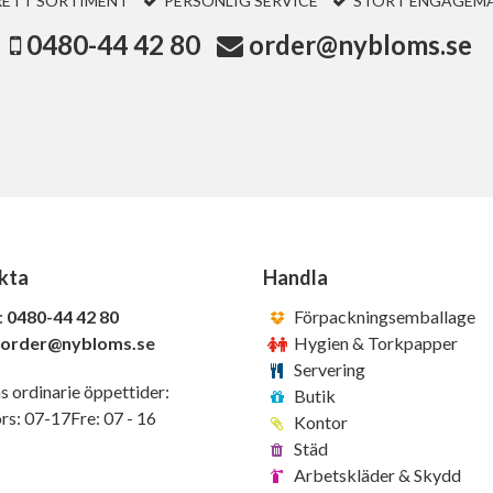
RETT SORTIMENT
PERSONLIG SERVICE
STORT ENGAGEM
0480-44 42 80
order@nybloms.se
kta
Handla
:
0480-44 42 80
Förpackningsemballage
order@nybloms.se
Hygien & Torkpapper
Servering
s ordinarie öppettider:
Butik
s: 07-17Fre: 07 - 16
Kontor
Städ
Arbetskläder & Skydd