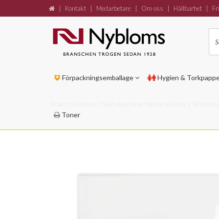
|
Kontakt
|
Medarbetare
|
Om oss
|
Hållbarhet
|
Fri
Förpackningsemballage
Hygien & Torkpapp
Start
Kontor
Skrivbordsartiklar, väskor
Skrivun
Toner