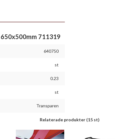
nt 650x500mm 711319
640750
st
0.23
st
Transparen
Relaterade produkter
(15 st)