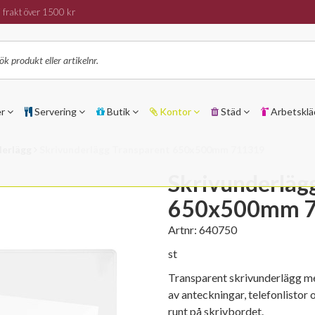
 frakt över 1500 kr
er
Servering
Butik
Kontor
Städ
Arbetsklä
derlägg
Skrivunderlägg Transparent 650x500mm 711319
Skrivunderläg
650x500mm 
Artnr:
640750
st
Transparent skrivunderlägg med
av anteckningar, telefonlistor 
runt på skrivbordet.