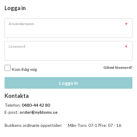
Logga in
Användarnamn
Lösenord
Glömt lösenord?
Kom ihåg mig
Logga in
Kontakta
Telefon:
0480-44 42 80
E-post:
order@nybloms.se
Butikens ordinarie öppettider: Mån-Tors: 07-17Fre: 07 - 16