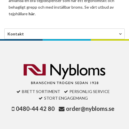
använda en bra tejpdispenser som har ett ergonomiskt och
behagligt grepp och med inställbar broms. Se vårt utbud av
tejphållare
här
.
Kontakt
BRETT SORTIMENT
PERSONLIG SERVICE
STORT ENGAGEMANG
0480-44 42 80
order@nybloms.se