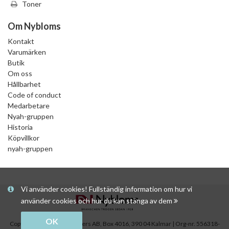
Toner
Om Nybloms
Kontakt
Varumärken
Butik
Om oss
Hållbarhet
Code of conduct
Medarbetare
Nyah-gruppen
Historia
Köpvillkor
nyah-gruppen
Vi använder cookies! Fullständig information om hur vi
använder cookies och hur du kan stänga av dem
OK
Copyright © Nybloms Pappers AB, Box 4016, 390 04 Kalmar | Org-nr. 556318-