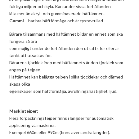
fuktiga miljöer och kyla. Kan under vissa förhållanden
låta mer än akryl- och gummibaserade häftämnen.
Gummi
– har bra häftförmåga och är tystavrullad.
Bärare tillsammans med häftämnet bildar en enhet som ska
fungera så bra
som möjligt under de förhållanden den utsätts för eller är
tänkt att utsättas för.
Bärarens tjocklek ihop med häftämnets är den tjocklek som
anges på tejpen.
Häftämnet kan belägga tejpen i olika tjocklekar och därmed
skapa olika
egenskaper som häftförmåga, avrullningshastighet, ljud.
Maskintejper:
Flera förpackningstejper finns i längder för automatisk
applicering via maskiner.
Exempel 660m eller 990m (finns även andra längder).