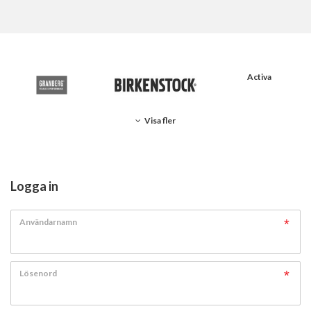
Activa
Visa fler
Logga in
Användarnamn
Lösenord