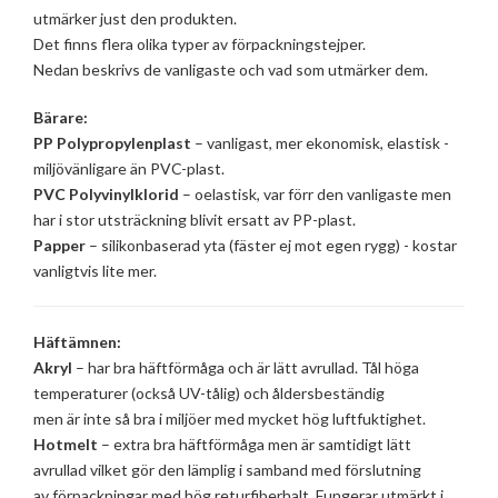
utmärker just den produkten.
Det finns flera olika typer av förpackningstejper.
Nedan beskrivs de vanligaste och vad som utmärker dem.
Bärare:
PP Polypropylenplast
– vanligast, mer ekonomisk, elastisk -
miljövänligare än PVC-plast.
PVC Polyvinylklorid
– oelastisk, var förr den vanligaste men
har i stor utsträckning blivit ersatt av PP-plast.
Papper
– silikonbaserad yta (fäster ej mot egen rygg) - kostar
vanligtvis lite mer.
Häftämnen:
Akryl
– har bra häftförmåga och är lätt avrullad. Tål höga
temperaturer (också UV-tålig) och åldersbeständig
men är inte så bra i miljöer med mycket hög luftfuktighet.
Hotmelt
– extra bra häftförmåga men är samtidigt lätt
avrullad vilket gör den lämplig i samband med förslutning
av förpackningar med hög returfiberhalt. Fungerar utmärkt i