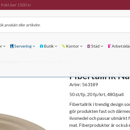
 frakt över 1500 kr
er
Servering
Butik
Kontor
Städ
Arbetsklä
stallrikar
Fibertallrik Natur, 50st/fp
Fibertallrik Na
Artnr:
563189
50 st/fp, 20 fp/krt, 480/pall
Fibertallrik i trendig design s
gör produkten fast och därmed 
livsmedel och passar utmärkt f
mat. Fiberprodukter är också et