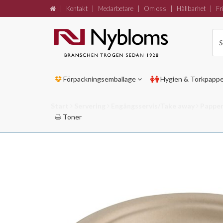
|
Kontakt
|
Medarbetare
|
Om oss
|
Hållbarhet
|
Fri
Förpackningsemballage
Hygien & Torkpapp
Start
Servering
Engångsservis/Take away
Papper
Toner