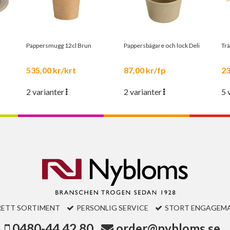
Pappersmugg 12cl Brun
Pappersbägare och lock Deli
Trä
535,00 kr/krt
87,00 kr/fp
23
2 varianter
2 varianter
5 
RETT SORTIMENT
PERSONLIG SERVICE
STORT ENGAGEM
0480-44 42 80
order@nybloms.se