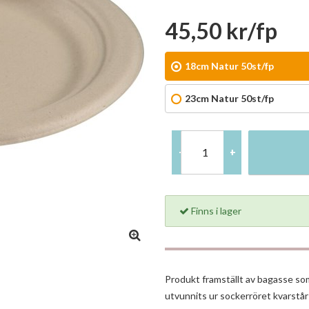
45,50 kr/fp
18cm Natur 50st/fp
23cm Natur 50st/fp
-
+
Finns i lager
Produkt framställt av bagasse som
utvunnits ur sockerröret kvarstår