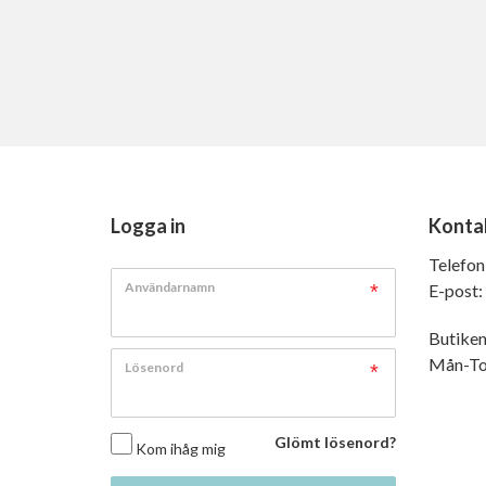
Logga in
Konta
Telefon
Användarnamn
E-post:
Butiken
Mån-Tor
Lösenord
Glömt lösenord?
Kom ihåg mig