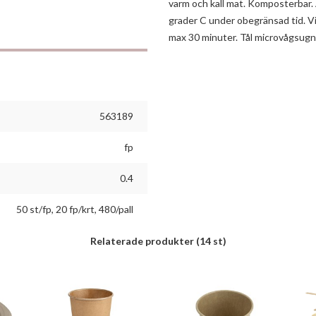
varm och kall mat. Komposterbar.
grader C under obegränsad tid. Vid
max 30 minuter. Tål microvågsugn
563189
fp
0.4
50 st/fp, 20 fp/krt, 480/pall
Relaterade produkter
(14 st)