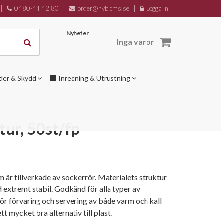
|
0480-44 42 80
|
order@nybloms.se
|
Logga in
Nyheter
Inga varor
der & Skydd
Inredning & Utrustning
tur, 50st/fp
om är tillverkade av sockerrör. Materialets struktur
extremt stabil. Godkänd för alla typer av
ör förvaring och servering av både varm och kall
t mycket bra alternativ till plast.