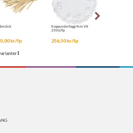
bestick
Koppunderlägg 9cm Vit
Pappersbägare
250st/fp
5,00 kr/fp
256,50 kr/fp
595,00 kr/k
varianter
5 varianter
ANG