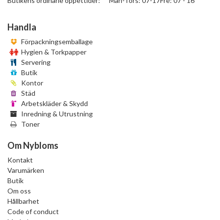
Butikens ordinarie öppettider: Mån-Tors: 07-17Fre: 07 - 16
Handla
Förpackningsemballage
Hygien & Torkpapper
Servering
Butik
Kontor
Städ
Arbetskläder & Skydd
Inredning & Utrustning
Toner
Om Nybloms
Kontakt
Varumärken
Butik
Om oss
Hållbarhet
Code of conduct