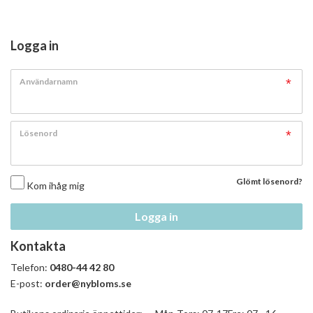
Logga in
Användarnamn
Lösenord
Glömt lösenord?
Kom ihåg mig
Logga in
Kontakta
Telefon:
0480-44 42 80
E-post:
order@nybloms.se