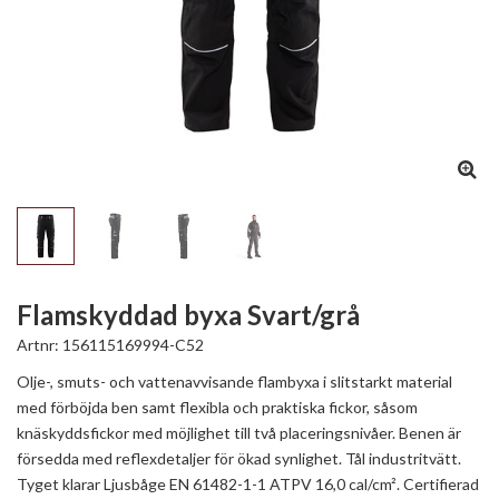
Flamskyddad byxa Svart/grå
Artnr:
156115169994-C52
Olje-, smuts- och vattenavvisande flambyxa i slitstarkt material
med förböjda ben samt flexibla och praktiska fickor, såsom
knäskyddsfickor med möjlighet till två placeringsnivåer. Benen är
försedda med reflexdetaljer för ökad synlighet. Tål industritvätt.
Tyget klarar Ljusbåge EN 61482-1-1 ATPV 16,0 cal/cm². Certifierad