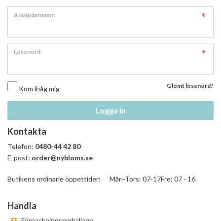
Användarnamn
Lösenord
Glömt lösenord?
Kom ihåg mig
Logga in
Kontakta
Telefon:
0480-44 42 80
E-post:
order@nybloms.se
Butikens ordinarie öppettider: Mån-Tors: 07-17Fre: 07 - 16
Handla
Förpackningsemballage