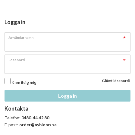
Logga in
Användarnamn
Lösenord
Glömt lösenord?
Kom ihåg mig
Logga in
Kontakta
Telefon:
0480-44 42 80
E-post:
order@nybloms.se