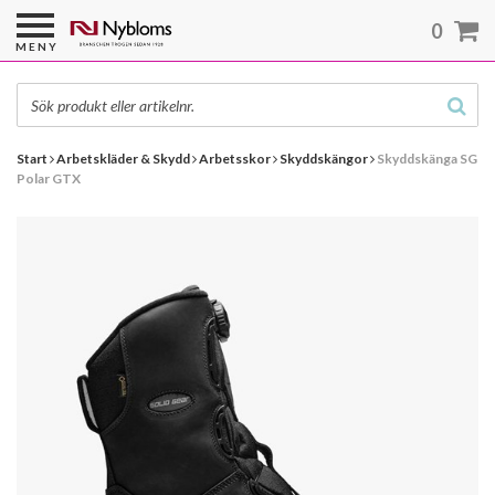
0
MENY
Start
Arbetskläder & Skydd
Arbetsskor
Skyddskängor
Skyddskänga SG
Polar GTX