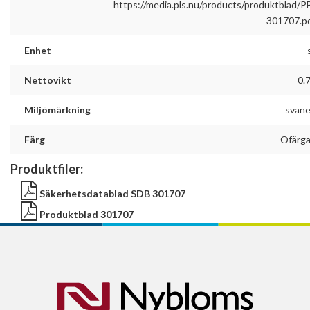
https://media.pls.nu/products/produktblad/P
301707.p
Enhet
Nettovikt
0.
Miljömärkning
svan
Färg
Ofärg
Produktfiler:
Säkerhetsdatablad SDB 301707
Produktblad 301707