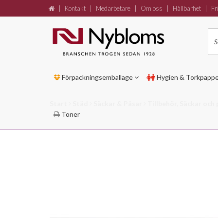
|
Kontakt
|
Medarbetare
|
Om oss
|
Hållbarhet
|
Fri
Förpackningsemballage
Hygien & Torkpapp
Start
Städ
Säckar & Påsar
Tillbehör, Säckar och
Toner