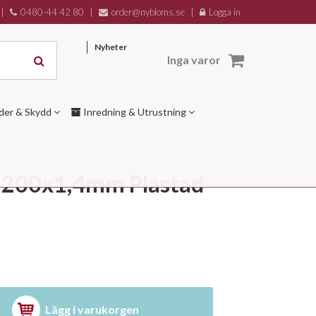
|
0480-44 42 80
|
order@nybloms.se
|
Logga in
Nyheter
Inga varor
der & Skydd
Inredning & Utrustning
 200x1,4mm Plastad
Lägg i varukorgen