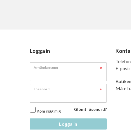
Logga in
Konta
Telefon
Användarnamn
E-post:
Butiken
Mån-Tor
Lösenord
Glömt lösenord?
Kom ihåg mig
Logga in