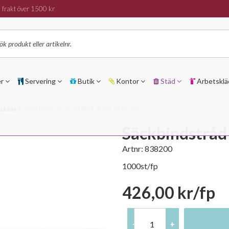
 frakt över 1500 kr
er
Servering
Butik
Kontor
Städ
Arbetsklä
 påsar
Säckbindstråd 200x1,4mm Plastad
Säckbindstråd
Artnr:
838200
1000st/fp
426,00 kr/fp
-
+