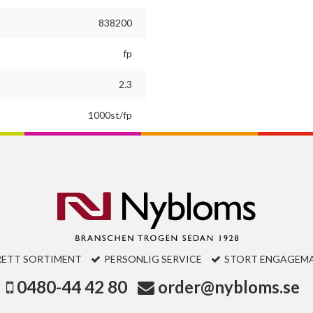
838200
fp
2.3
1000st/fp
RETT SORTIMENT
PERSONLIG SERVICE
STORT ENGAGEM
0480-44 42 80
order@nybloms.se