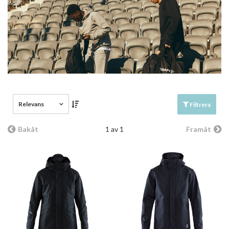
Relevans
Filtrera
Bakåt
1 av 1
Framåt