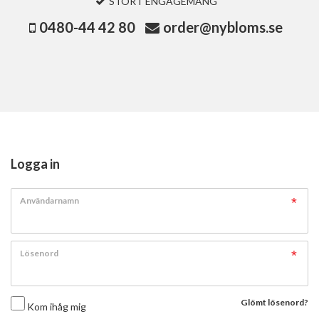
STORT ENGAGEMANG
0480-44 42 80
order@nybloms.se
Logga in
Användarnamn
Lösenord
Glömt lösenord?
Kom ihåg mig