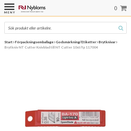
0
MENY
Start
Förpackningsemballage
Godsmärkning/Etiketter
Brytknivar
Brytkniv NT Cutter Knivblad till NT Cutter 10st/fp 117004