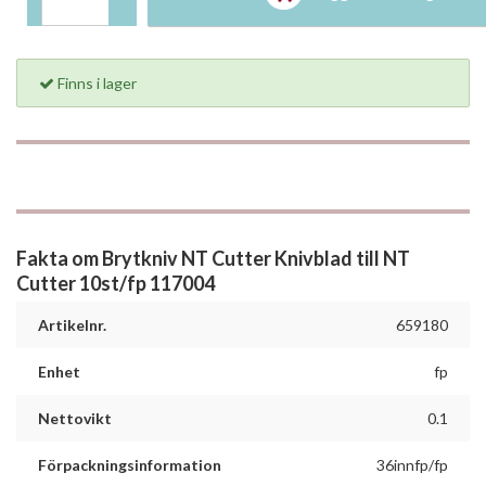
Finns i lager
Fakta om Brytkniv NT Cutter Knivblad till NT
Cutter 10st/fp 117004
Artikelnr.
659180
Enhet
fp
Nettovikt
0.1
Förpackningsinformation
36innfp/fp