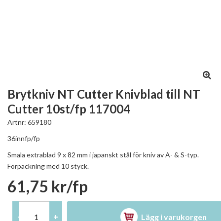
Brytkniv NT Cutter Knivblad till NT
Cutter 10st/fp 117004
Artnr:
659180
36innfp/fp
Smala extrablad 9 x 82 mm i japanskt stål för kniv av A- & S-typ.
Förpackning med 10 styck.
61,75 kr/fp
Lägg i varukorgen
-
+