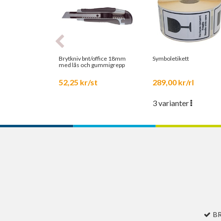
Brytkniv bnt/office 18mm
Symboletikett
med lås och gummigrepp
52,25 kr/st
289,00 kr/rl
3 varianter
B