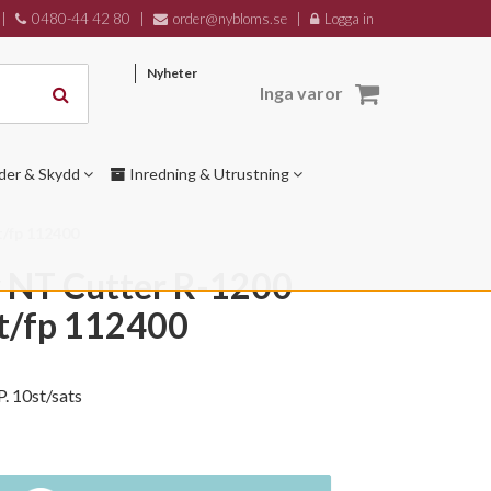
|
0480-44 42 80
|
order@nybloms.se
|
Logga in
Nyheter
Inga varor
der & Skydd
Inredning & Utrustning
t/fp 112400
 NT Cutter R-1200
st/fp 112400
P. 10st/sats