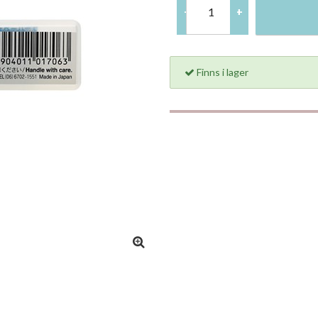
-
+
Finns i lager