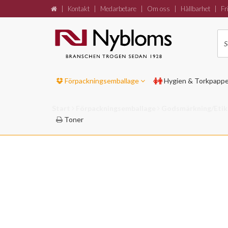
|
Kontakt
|
Medarbetare
|
Om oss
|
Hållbarhet
|
Fri
Förpackningsemballage
Hygien & Torkpapp
Start
Förpackningsemballage
Godsmärkning/Etik
Toner