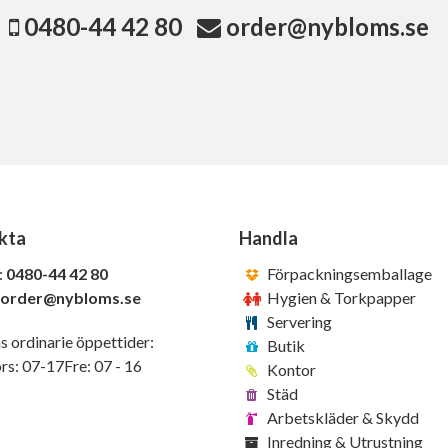
0480-44 42 80
order@nybloms.se
kta
Handla
:
0480-44 42 80
Förpackningsemballage
order@nybloms.se
Hygien & Torkpapper
Servering
s ordinarie öppettider:
Butik
s: 07-17Fre: 07 - 16
Kontor
Städ
Arbetskläder & Skydd
Inredning & Utrustning