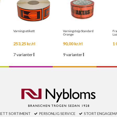
Varningsetikett
Varningstejp Standard
Fr
Orange
Laz
500
253,25 kr/rl
90,00 kr/rl
1 
7 varianter
9 varianter
RETT SORTIMENT
PERSONLIG SERVICE
STORT ENGAGEM