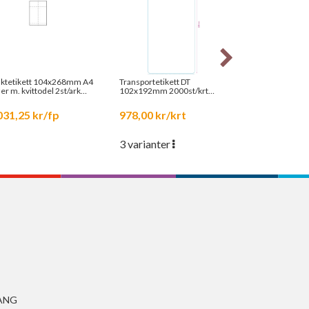
aktetikett 104x268mm A4
Transportetikett DT
Band- och Folie
er m. kvittodel 2st/ark
102x192mm 2000st/krt
st/fp
Fanfold
031,25 kr/fp
978,00 kr/krt
21,25 kr/st
3 varianter
ANG