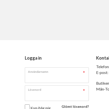
Logga in
Konta
Telefon
Användarnamn
E-post:
Butiken
Mån-Tor
Lösenord
Glömt lösenord?
Kom ihåg mig