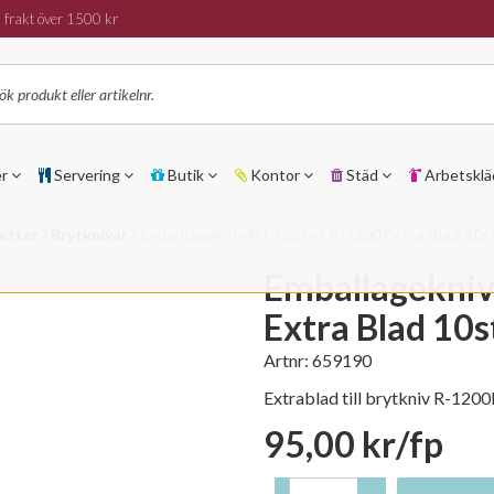
 frakt över 1500 kr
er
Servering
Butik
Kontor
Städ
Arbetsklä
etter
Brytknivar
Emballagekniv NT Cutter R-1200 Extra Blad 10s
Emballagekniv
Extra Blad 10
Artnr:
659190
Extrablad till brytkniv R-1200
95,00 kr/fp