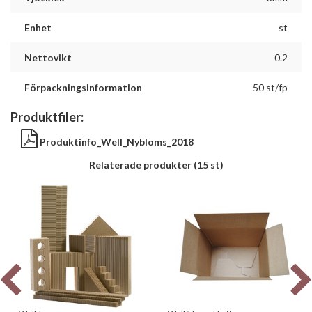
Enhet
st
Nettovikt
0.2
Förpackningsinformation
50 st/fp
Produktfiler:
Produktinfo_Well_Nybloms_2018
Relaterade produkter
(15 st)