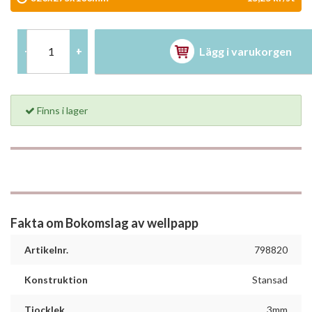
Lägg i varukorgen
-
+
Finns i lager
Fakta om Bokomslag av wellpapp
Artikelnr.
798820
Konstruktion
Stansad
Tjocklek
3mm