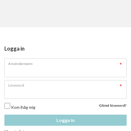
Logga in
Användarnamn
Lösenord
Glömt lösenord?
Kom ihåg mig
Logga in