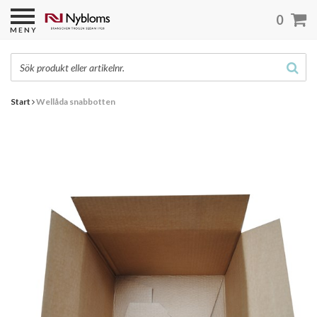
0
MENY
Start
Wellåda snabbotten