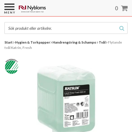
0
MENY
Start
Hygien & Torkpapper
Handrengöring & Schampo
Tvål
Flytande
tvål Katrin, Fresh