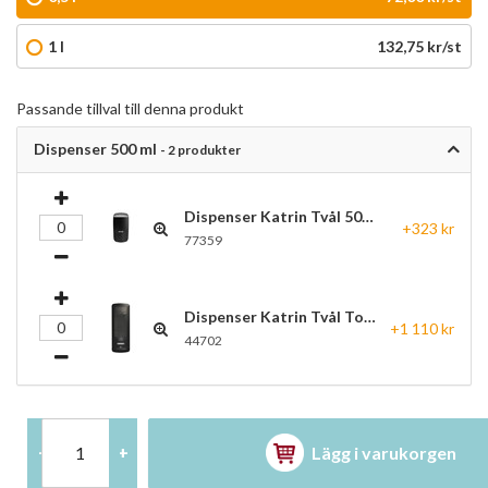
1 l
132,75 kr/st
Passande tillval till denna produkt
Dispenser 500 ml
- 2 produkter
Dispenser Katrin Tvål 500ml Svart 77359
+323 kr
77359
Dispenser Katrin Tvål Touchfree 500ml Svart
+1 110 kr
44702
Lägg i varukorgen
-
+