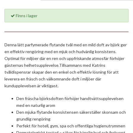
Finns i lager
Denna lätt parfymerade flytande tvål med en mild doft av björk ger
en effektiv rengöring med en mjuk och hudvänlig konsistens.
Optimal för miljöer där en ren och uppfriskande atmosfär förhöjer
gästernas helhetsupplevelse.Tillsammans med Katrins
tvåldispensrar skapar den en enkel och effektiv lösning för att
leverera en fräsch och välkomnande doft i miljöer där
kundupplevelsen är viktigast.
Den fräscha björksdoften förhöjer handtvättsupplevelsen
med en naturlig arom
Den mjuka flytande konsistensen säkerställer skonsam och
grundlig rengöring
Perfekt för hotell, gym, spa och offentliga hygienutrymmen
Dermatologiskt testad – säker för känslig hud och frekvent