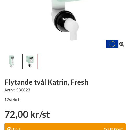
Flytande tvål Katrin, Fresh
Artnr:
530823
12st/krt
72,00 kr/st
0,5 l
72,00 kr/st