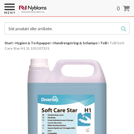
0
MENY
Start
Hygien & Torkpapper
Handrengöring & Schampo
Tvål
Tvål Soft
Care Star H1 5L 101107321