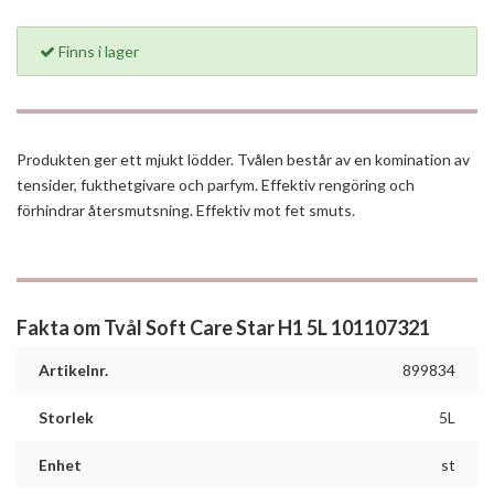
Finns i lager
Produkten ger ett mjukt lödder. Tvålen består av en komination av
tensider, fukthetgivare och parfym. Effektiv rengöring och
förhindrar återsmutsning. Effektiv mot fet smuts.
Fakta om Tvål Soft Care Star H1 5L 101107321
Artikelnr.
899834
Storlek
5L
Enhet
st