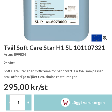
Tvål Soft Care Star H1 5L 101107321
Artnr:
899834
2st/krt
Soft Care Star är en tvålcreme för handtvätt. En tvål som passar
bra i offentliga miljöer t.ex. skolor, restauranger.
295,00 kr/st
Lägg i varukorgen
-
+