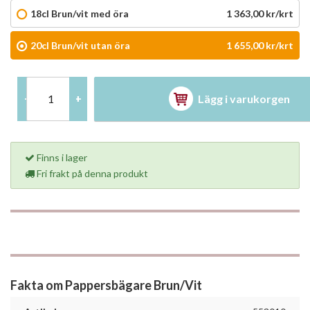
18cl Brun/vit med öra
1 363,00 kr/krt
20cl Brun/vit utan öra
1 655,00 kr/krt
Lägg i varukorgen
-
+
Finns i lager
Fri frakt på denna produkt
Fakta om Pappersbägare Brun/Vit