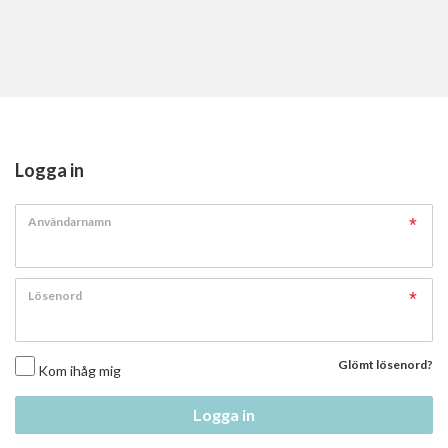
Logga in
Användarnamn
Lösenord
Glömt lösenord?
Kom ihåg mig
Logga in