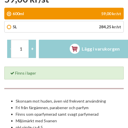
600ml
59,00 kr/st
5L
284,25 kr/st
Lägg i varukorgen
-
+
Finns i lager
Skonsam mot huden, även vid frekvent användning
Fri från färgämnen, parabener och parfym
Finns som oparfymerad samt svagt parfymerad
Miljömärkt med Svanen
pH värde ca 4,5