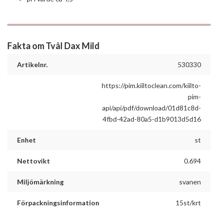
Fakta om Tvål Dax Mild
Artikelnr.
530330
https://pim.kiiltoclean.com/kiilto-
pim-
api/api/pdf/download/01d81c8d-
4fbd-42ad-80a5-d1b9013d5d16
Enhet
st
Nettovikt
0.694
Miljömärkning
svanen
Förpackningsinformation
15st/krt